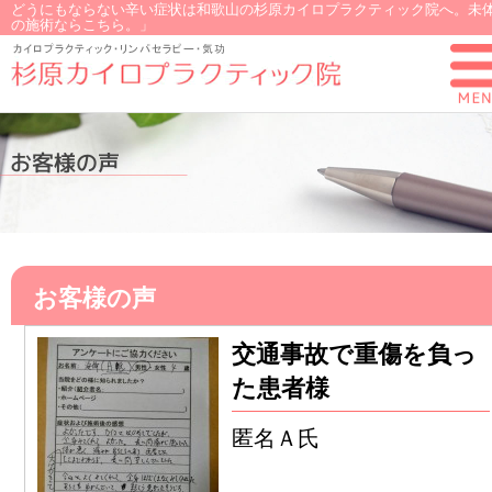
どうにもならない辛い症状は和歌山の杉原カイロプラクティック院へ。未
の施術ならこちら。」
お客様の声
交通事故で重傷を負っ
た患者様
匿名Ａ氏